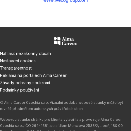
www.ivecogroup.com
Nahlásit nezákonný obsah
Nastavení cookies
Transparentnost
Reklama na portálech Alma Career
Zásady ochrany soukromí
Podmínky používání
© Alma Career Czechia s.r.o. Vizuální podoba webové stránky může být
rovněž předmětem autorských práv třetích stran
Webovou stránku stránku pro klienta vytvořila a provozuje Alma Career
Czechia s.r.o., IČO 26441381, se sídlem Menclova 2538/2, Libeň, 180 00