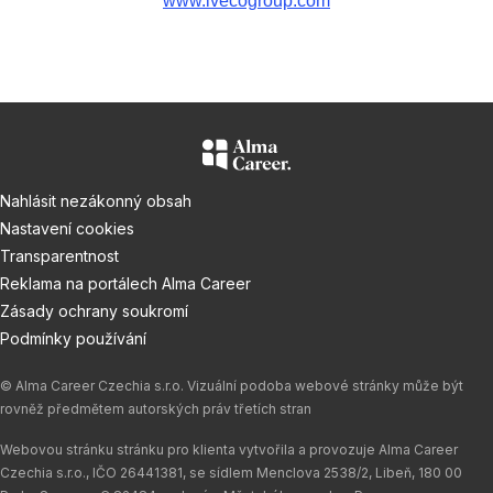
www.ivecogroup.com
Nahlásit nezákonný obsah
Nastavení cookies
Transparentnost
Reklama na portálech Alma Career
Zásady ochrany soukromí
Podmínky používání
© Alma Career Czechia s.r.o. Vizuální podoba webové stránky může být
rovněž předmětem autorských práv třetích stran
Webovou stránku stránku pro klienta vytvořila a provozuje Alma Career
Czechia s.r.o., IČO 26441381, se sídlem Menclova 2538/2, Libeň, 180 00